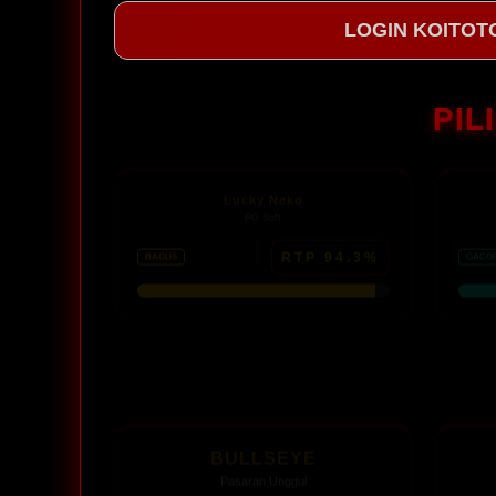
LOGIN KOITOT
PIL
Lucky Neko
PG Soft
RTP 94.3%
BAGUS
GACOR
BULLSEYE
Pasaran Unggul