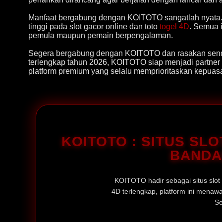
Manfaat bergabung dengan KOITOTO sangatlah nyata. 
tinggi pada slot gacor online dan toto
togel 4D
. Semua 
pemula maupun pemain berpengalaman.
Segera bergabung dengan KOITOTO dan rasakan sendi
terlengkap tahun 2026, KOITOTO siap menjadi partner
platform premium yang selalu memprioritaskan kepu
KOITOTO : SITUS SL
BANDA
KOITOTO hadir sebagai situs slot
4D terlengkap, platform ini mena
Se