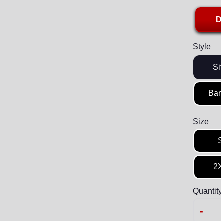
D
Style
Si
Ban
Size
2
Quantit
-