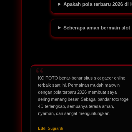
Apakah pola terbaru 2026 di
Seberapa aman bermain slot
KOITOTO benar-benar situs slot gacor online
terbaik saat ini. Permainan mudah maxwin
dengan pola terbaru 2026 membuat saya
sering menang besar. Sebagai bandar toto togel
4D terlengkap, semuanya terasa aman,
nyaman, dan sangat menguntungkan.
Eddi Sugiardi