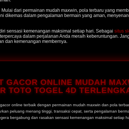
Mulai dari permainan mudah maxwin, pola terbaru yang memba
ini dikemas dalam pengalaman bermain yang aman, menyenangka
ri sensasi kemenangan maksimal setiap hari. Sebagai
situs sl
 terpercaya dalam perjalanan Anda meraih keberuntungan. Jan
asan dan kemenangan membernya.
OT GACOR ONLINE MUDAH MA
R TOTO TOGEL 4D TERLENGKA
 gacor online terbaik dengan permainan mudah maxwin dan pola terbar
warkan peluang menang tinggi, transaksi cepat, serta pengalaman be
gera bergabung dan rasakan sensasi kemenangan maksimal setiap ha