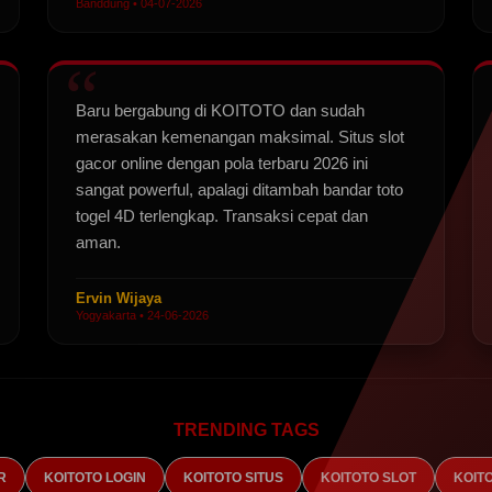
Banddung • 04-07-2026
Baru bergabung di KOITOTO dan sudah
merasakan kemenangan maksimal. Situs slot
gacor online dengan pola terbaru 2026 ini
sangat powerful, apalagi ditambah bandar toto
togel 4D terlengkap. Transaksi cepat dan
aman.
Ervin Wijaya
Yogyakarta • 24-06-2026
TRENDING TAGS
R
KOITOTO LOGIN
KOITOTO SITUS
KOITOTO SLOT
KOIT