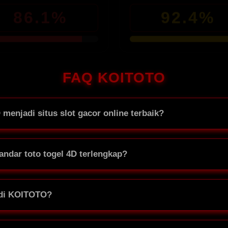
86.1%
92.4%
FAQ KOITOTO
njadi situs slot gacor online terbaik?
dar toto togel 4D terlengkap?
 di KOITOTO?