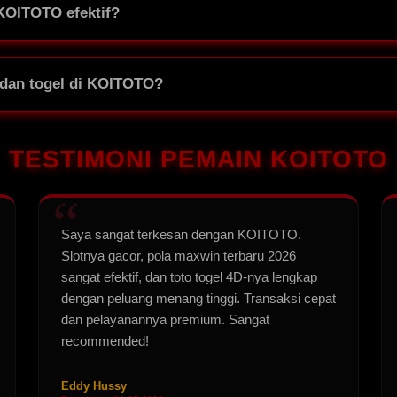
 KOITOTO efektif?
 dan togel di KOITOTO?
TESTIMONI PEMAIN KOITOTO
Saya sangat terkesan dengan KOITOTO.
Slotnya gacor, pola maxwin terbaru 2026
sangat efektif, dan toto togel 4D-nya lengkap
dengan peluang menang tinggi. Transaksi cepat
dan pelayanannya premium. Sangat
recommended!
Eddy Hussy