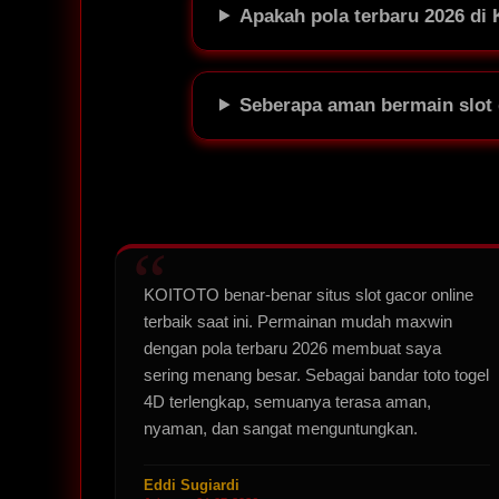
Apakah pola terbaru 2026 di
Seberapa aman bermain slot
KOITOTO benar-benar situs slot gacor online
terbaik saat ini. Permainan mudah maxwin
dengan pola terbaru 2026 membuat saya
sering menang besar. Sebagai bandar toto togel
4D terlengkap, semuanya terasa aman,
nyaman, dan sangat menguntungkan.
Eddi Sugiardi