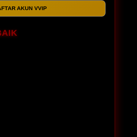
FTAR AKUN VVIP
BAIK
Koi Gate
Habanero
.5%
RTP 94.3%
BAGUS
LIMA-POLS
Togel Terbaik