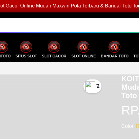
lot Gacor Online Mudah Maxwin Pola Terbaru & Bandar Toto To
ITOTO
SITUS SLOT
SLOT GACOR
SLOT ONLINE
BANDAR TOTO
TO
KOIT
Muda
`2
Toto
RP
Color:
R