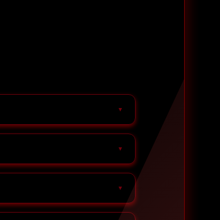
97.9%