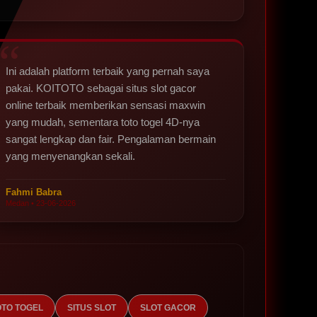
Ini adalah platform terbaik yang pernah saya
pakai. KOITOTO sebagai situs slot gacor
online terbaik memberikan sensasi maxwin
yang mudah, sementara toto togel 4D-nya
sangat lengkap dan fair. Pengalaman bermain
yang menyenangkan sekali.
Fahmi Babra
Medan • 23-06-2026
OTO TOGEL
SITUS SLOT
SLOT GACOR