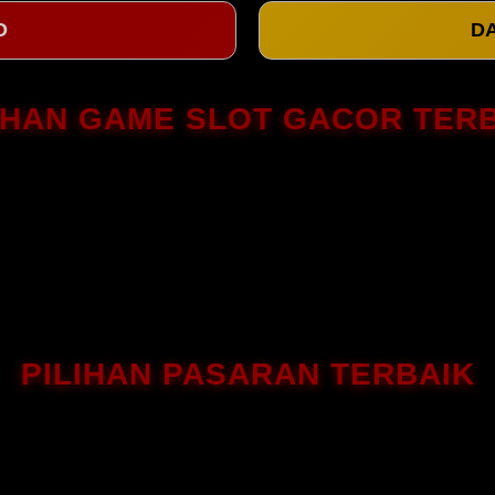
O
DA
IHAN GAME SLOT GACOR TER
Gates of Olympus
Sweet Bonanza
Pragmatic Play
Pragmatic Play
RTP 91.3%
RTP 93
L
BAGUS
PILIHAN PASARAN TERBAIK
TOTOMACAU
HONGKONG
Pasaran Unggul
Pasaran Unggul