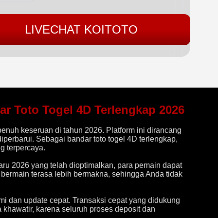
LIVECHAT KOITOTO
r Toto Togel 4D Terlengkap 2026
enuh keseruan di tahun 2026. Platform ini dirancang
erbarui. Sebagai bandar toto togel 4D terlengkap,
g terpercaya.
u 2026 yang telah dioptimalkan, para pemain dapat
bermain terasa lebih bermakna, sehingga Anda tidak
i dan update cepat. Transaksi cepat yang didukung
khawatir, karena seluruh proses deposit dan